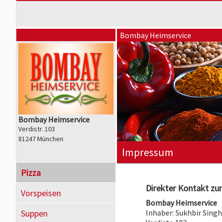
Bombay Heimservice
Bombay Heimservice
Verdistr. 103
81247 München
Impressum
Pizza
Direkter Kontakt zum
Vorspeisen
Bombay Heimservice
Suppen
Inhaber: Sukhbir Sing