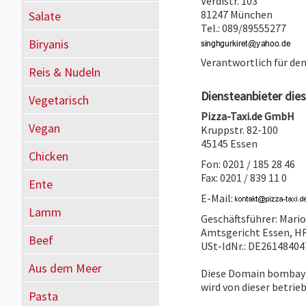
Verdistr. 103
81247 München
Salate
Tel.: 089/89555277
Biryanis
Verantwortlich für den
Reis & Nudeln
Diensteanbieter dies
Vegetarisch
Pizza-Taxi.de GmbH
Vegan
Kruppstr. 82-100
45145 Essen
Chicken
Fon: 0201 / 185 28 46
Fax: 0201 / 839 11 0
Ente
E-Mail:
Lamm
Geschäftsführer: Mari
Amtsgericht Essen, H
Beef
USt-IdNr.: DE26148404
Aus dem Meer
Diese Domain bombay-
wird von dieser betrie
Pasta