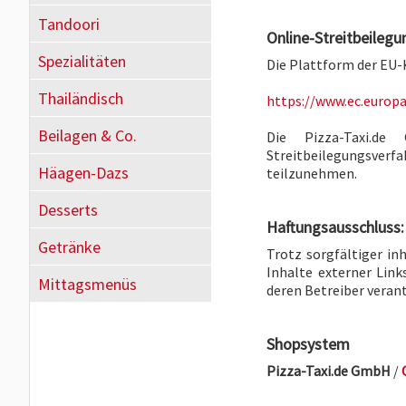
Tandoori
Online-Streitbeilegu
Spezialitäten
Die Plattform der EU-
Thailändisch
https://www.ec.europ
Beilagen & Co.
Die Pizza-Taxi.d
Streitbeilegungsve
Häagen-Dazs
teilzunehmen.
Desserts
Haftungsausschluss:
Getränke
Trotz sorgfältiger in
Inhalte externer Links
Mittagsmenüs
deren Betreiber veran
Shopsystem
Pizza-Taxi.de GmbH
/